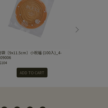
袋〔9x11.5cm〕小祝福 (100入)_4-
背封袋〔9x11.5c
109006
97109005
$104
NT$104
ADD TO CART
A