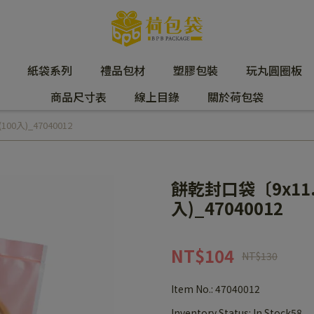
紙袋系列
禮品包材
塑膠包裝
玩丸圓圈板
商品尺寸表
線上目錄
關於荷包袋
0入)_47040012
餅乾封口袋〔9x11.
入)_47040012
NT$104
NT$130
Item No.:
47040012
Inventory Status:
In Stock58