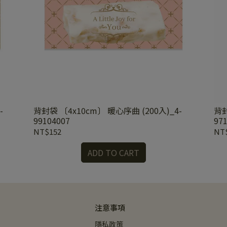
-
背封袋 〔4x10cm〕 暖心序曲 (200入)_4-
背封
99104007
97
NT$152
NT
ADD TO CART
注意事項
隱私政策