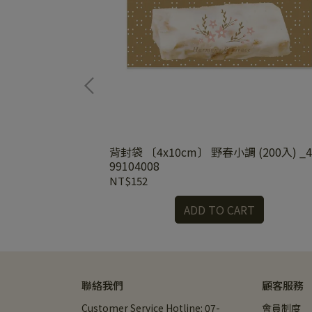
U (100入)_4-
背封袋 〔4x10cm〕 野春小調 (200入) _4
99104008
NT$152
RT
ADD TO CART
聯絡我們
顧客服務
Customer Service Hotline: 07-
會員制度