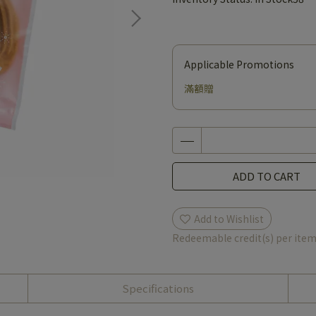
Applicable Promotions
滿額贈
ADD TO CART
Add to Wishlist
Redeemable credit(s) per ite
Specifications