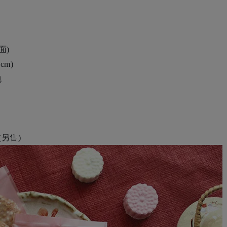
面)
cm)
包
另售)