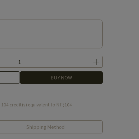
BUY NOW
m
104
credit(s) equivalent to
NT$104
Shipping Method