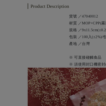
Product Description
貨號 ／47040012
材質 ／MOP+CPP(霧
規格 ／9x11.5cm(±0.2
包裝 ／100入(±2%)/
產地 ／台灣
※ 可直接碰觸食品
※ 須使用封口機密封(