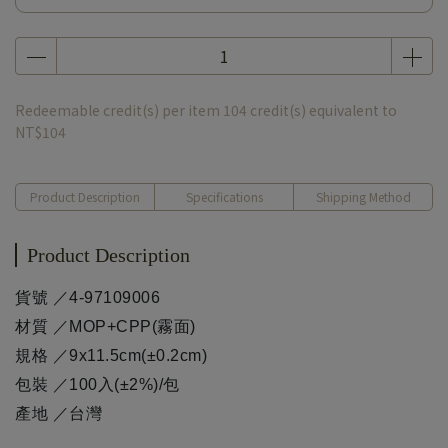
Redeemable credit(s) per item
104
credit(s) equivalent to
NT$104
Product Description
Specifications
Shipping Method
Product Description
貨號 ／4-97109006
材質 ／MOP+CPP(霧面)
規格 ／9x11.5cm(±0.2cm)
包裝 ／100入(±2%)/包
產地 ／台灣