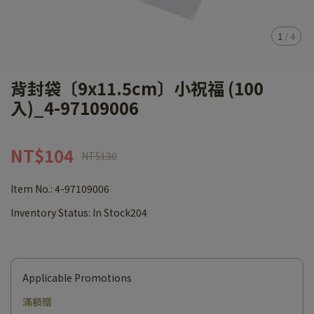
1
/
4
背封袋〔9x11.5cm〕小祝福 (100
入)_4-97109006
NT$104
NT$130
Item No.:
4-97109006
Inventory Status:
In Stock204
Applicable Promotions
滿額贈