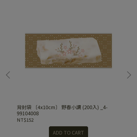
背封袋 〔4x10cm〕 野春小調 (200入) _4-
背封
99104008
99
NT$152
NT
ADD TO CART