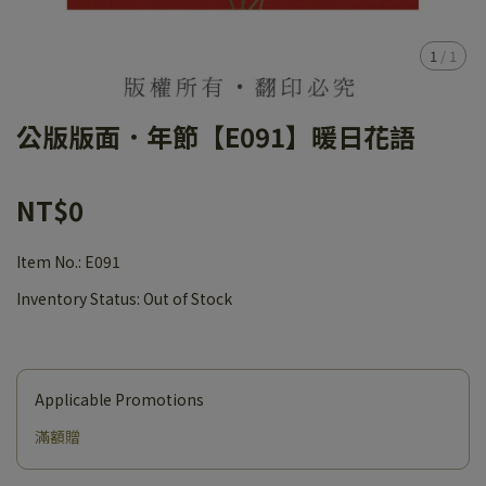
1
/
1
公版版面．年節【E091】暖日花語
NT$0
Item No.:
E091
Inventory Status:
Out of Stock
Applicable Promotions
滿額贈