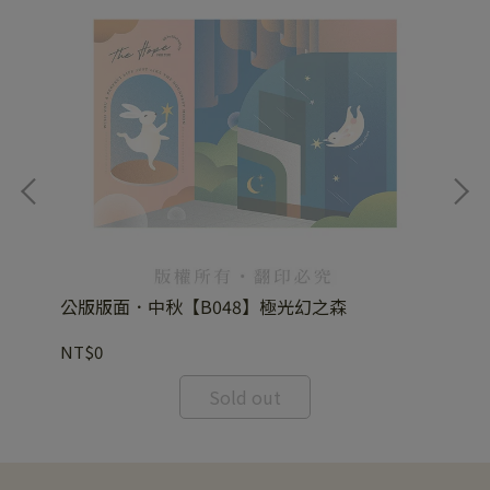
公版版面．中秋【B048】極光幻之森
公
NT$0
NT
Sold out