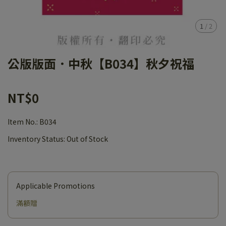
1
/
2
公版版面．中秋【B034】秋夕祝福
NT$0
Item No.:
B034
Inventory Status:
Out of Stock
Applicable Promotions
滿額贈