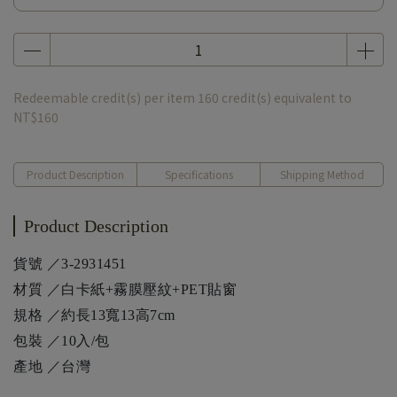
Redeemable credit(s) per item
160
credit(s) equivalent to
NT$160
Product Description
Specifications
Shipping Method
Product Description
貨號 ／3-2931451
材質 ／白卡紙+霧膜壓紋+PET貼窗
規格 ／約長13寬13高7cm
包裝 ／10入/包
產地 ／台灣