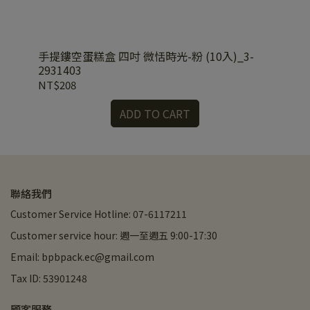
手提鏤空蛋糕盒 四吋 微恬時光-粉 (10入)_3-
八吋
2931403
NT$208
NT
ADD TO CART
聯絡我們
Customer Service Hotline: 07-6117211
Customer service hour: 週一至週五 9:00-17:30
Email: bpbpack.ec@gmail.com
Tax ID: 53901248
顧客服務