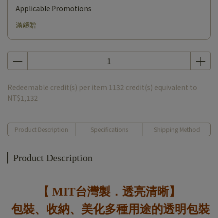
Applicable Promotions
滿額贈
Redeemable credit(s) per item
1132
credit(s) equivalent to
NT$1,132
Product Description
Specifications
Shipping Method
Product Description
【 MIT台灣製．透亮清晰】
包裝、收納、美化多種用途的透明包裝