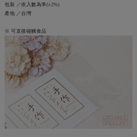
包裝 ／依入數為準(±2%)
產地 ／台灣
※ 可直接碰觸食品