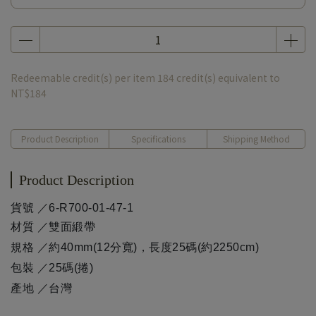
Redeemable credit(s) per item
184
credit(s) equivalent to
NT$184
Product Description
Specifications
Shipping Method
Product Description
貨號 ／6-R700-01-47-1
材質 ／雙面緞帶
規格 ／約40mm(12分寬)，長度25碼(約
2250
cm)
包裝 ／25碼(捲)
產地 ／台灣