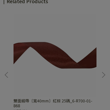
Related Products
-
雙面緞帶〔寬40mm〕紅棕 25碼_6-R700-01-
雙面
868
47