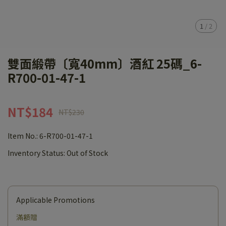
1
/
2
雙面緞帶〔寬40mm〕酒紅 25碼_6-
R700-01-47-1
NT$184
NT$230
Item No.:
6-R700-01-47-1
Inventory Status:
Out of Stock
Applicable Promotions
滿額贈