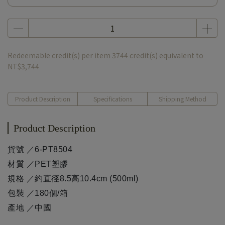
Redeemable credit(s) per item
3744
credit(s) equivalent to
NT$3,744
Product Description
Specifications
Shipping Method
Product Description
貨號 ／6-PT8504
材質 ／
PET塑膠
規格 ／約直徑8.5高10.4cm (500ml)
包裝 ／180個/箱
產地 ／中國