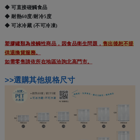
◆ 可直接碰觸食品
◆ 耐熱60度/耐冷5度
◆ 可冰冷藏 (不可冷凍)
塑膠罐類為接觸性商品，因食品衛生問題，
售出後恕不提
供退換貨服務
。
如需零售請依所在地區洽詢北高門市。
>>選購其他規格尺寸