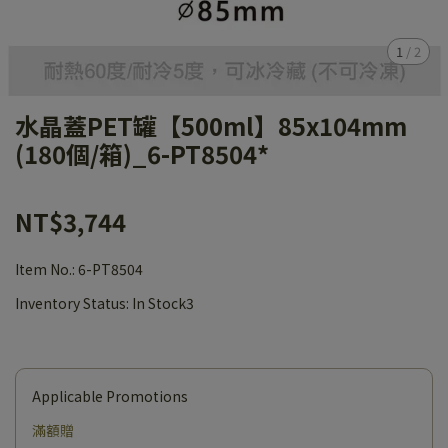
1
/
2
水晶蓋PET罐【500ml】85x104mm
(180個/箱)_6-PT8504*
NT$3,744
Item No.:
6-PT8504
Inventory Status:
In Stock3
Applicable Promotions
滿額贈