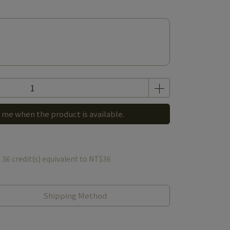
 me when the product is available.
m
36
credit(s) equivalent to
NT$36
Shipping Method