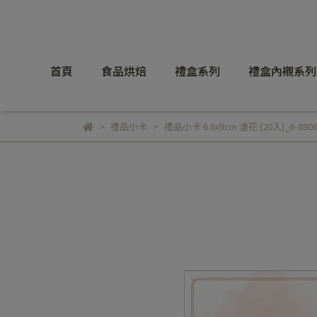
首頁
食品烘焙
禮盒系列
禮盒內襯系列
禮品小卡
禮品小卡 6.6x9cm 漫花 (20入)_6-8806