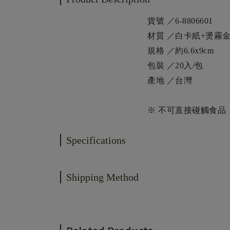
貨號 ／6-8806601
材質 ／白卡紙+燙霧
規格 ／約6.6x9cm
包裝 ／20入/包
產地 ／台灣
※ 不可直接碰觸食品
Specifications
Shipping Method