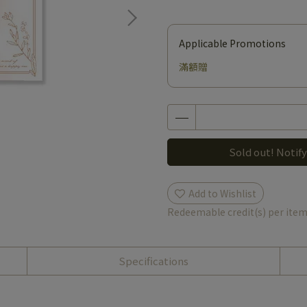
Applicable Promotions
滿額贈
Sold out! Notify
Add to Wishlist
Redeemable credit(s) per ite
Specifications