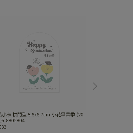
小卡 拱門型 5.8x8.7cm 小花畢業季 (20
禮品小卡 10x5.6
_6-8805804
8805602
$32
NT$28