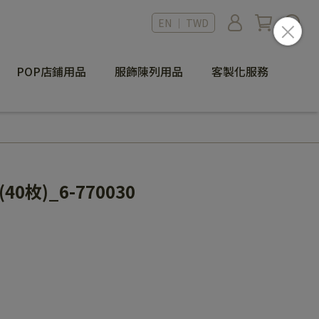
EN ｜ TWD
POP店鋪用品
服飾陳列用品
客製化服務
0枚)_6-770030