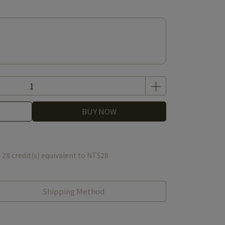
BUY NOW
m
28
credit(s) equivalent to
NT$28
Shipping Method