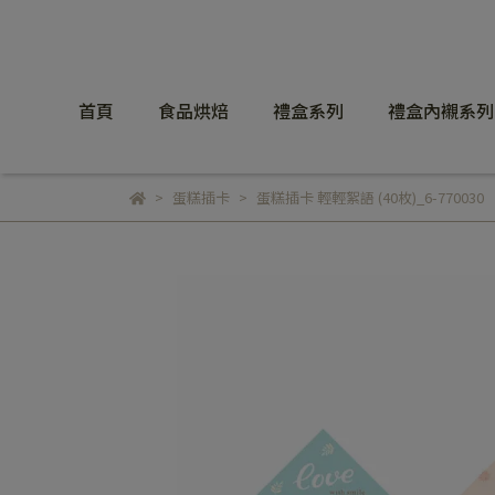
首頁
食品烘焙
禮盒系列
禮盒內襯系列
蛋糕插卡
蛋糕插卡 輕輕絮語 (40枚)_6-770030