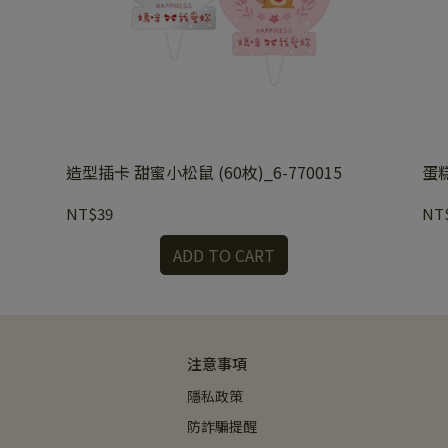
造型插卡 甜蜜小松鼠 (60枚)_6-770015
蛋糕
NT$39
NT
ADD TO CART
注意事項
隱私政策
防詐騙提醒