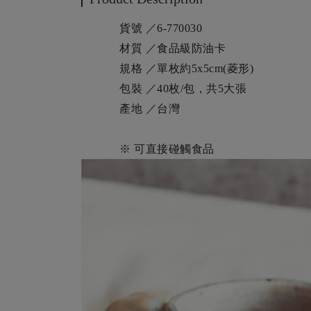
貨號 ／6-770030
材質 ／食品級防油卡
規格 ／單枚約5x5cm(菱形)
包裝 ／40枚/包，共5大張
產地 ／台灣
※ 可直接碰觸食品