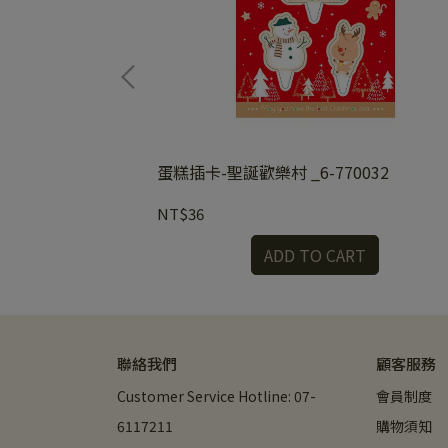
6-770031
蛋糕插卡-聖誕歡樂村 _6-770032
NT$36
RT
ADD TO CART
聯絡我們
顧客服務
Customer Service Hotline: 07-
會員制度
6117211
購物須知