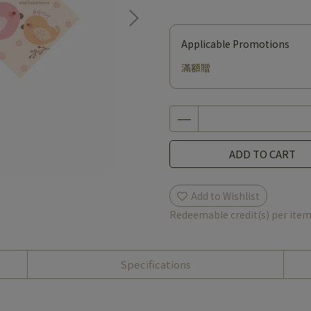
Applicable Promotions
滿額贈
ADD TO CART
Add to Wishlist
Redeemable credit(s) per ite
Specifications