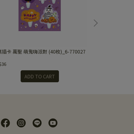
插卡 萬聖 萌鬼嗨派對 (40枚)_6-770027
造型立體插卡 甜甜午
$36
NT$24
ADD TO CART
A