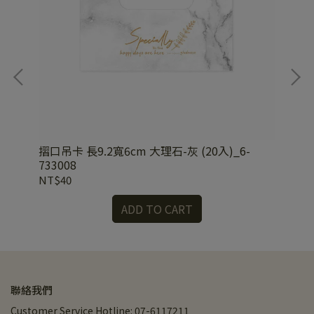
摺口吊卡 長9.2寬6cm 大理石-灰 (20入)_6-
摺口
733008
73
NT$40
NT
ADD TO CART
聯絡我們
Customer Service Hotline: 07-6117211