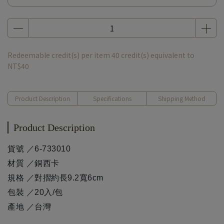
Redeemable credit(s) per item
40
credit(s) equivalent to
NT$40
Product Description
Specifications
Shipping Method
Product Description
貨號 ／6-733010
材質 ／銅西卡
規格 ／對摺約長9.2寬6cm
包裝 ／20入/包
產地 ／台灣