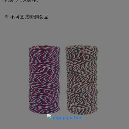
包裝 ／1入裝/包
※ 不可直接碰觸食品