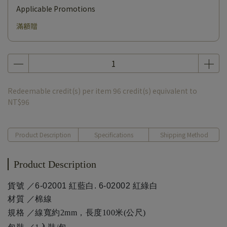
Applicable Promotions
滿額贈
Redeemable credit(s) per item
96
credit(s) equivalent to
NT$96
Product Description
Specifications
Shipping Method
Product Description
貨號
／6-02001 紅藍白. 6-02002 紅綠白
材質 ／棉線
規格 ／線寬約2mm，長度100米(公尺)