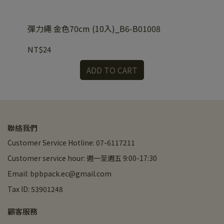
彈力繩 金色70cm (10入)_B6-B01008
彈力
NT$24
NT
ADD TO CART
聯絡我們
Customer Service Hotline: 07-6117211
Customer service hour: 週一至週五 9:00-17:30
Email: bpbpack.ec@gmail.com
Tax ID: 53901248
顧客服務