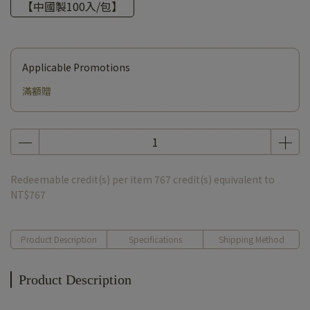
【中國製100入/包】
Applicable Promotions
滿額贈
Redeemable credit(s) per item
767
credit(s) equivalent to
NT$767
Product Description
Specifications
Shipping Method
Product Description