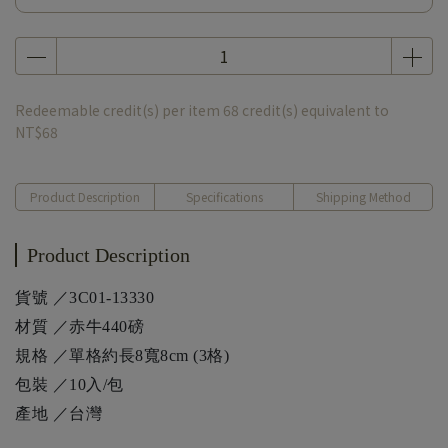
Redeemable credit(s) per item
68
credit(s) equivalent to
NT$68
Product Description
Specifications
Shipping Method
Product Description
貨號 ／3C01-13330
材質 ／赤牛440磅
規格 ／單格約長8寬8cm (3格)
包裝 ／10入/包
產地 ／台灣