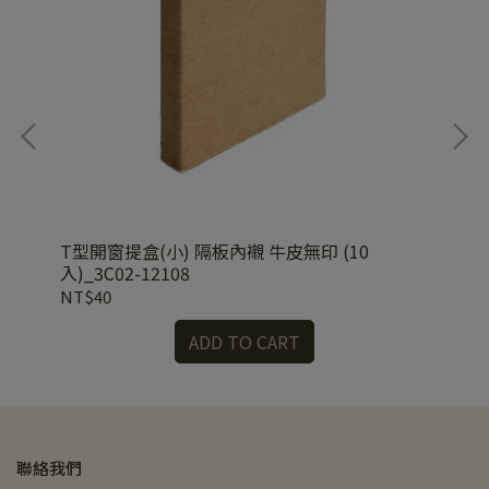
T型開窗提盒(小) 隔板內襯 牛皮無印 (10
T型
入)_3C02-12108
23
NT$40
NT
ADD TO CART
聯絡我們