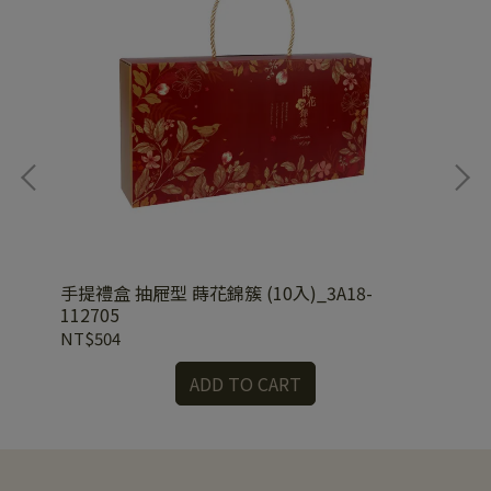
03
手提禮盒 抽屜型 蒔花錦簇 (10入)_3A18-
手提
112705
52
NT$504
NT
ADD TO CART