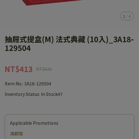
1
/
4
抽屜式提盒(M) 法式典藏 (10入)_3A18-
129504
NT$413
NT$635
Item No.:
3A18-129504
Inventory Status:
In Stock47
Applicable Promotions
滿額贈