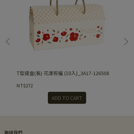
T型提盒(長) 花漾祝福 (10入)_3A17-126508
T型
NT$272
NT
ADD TO CART
聯絡我們