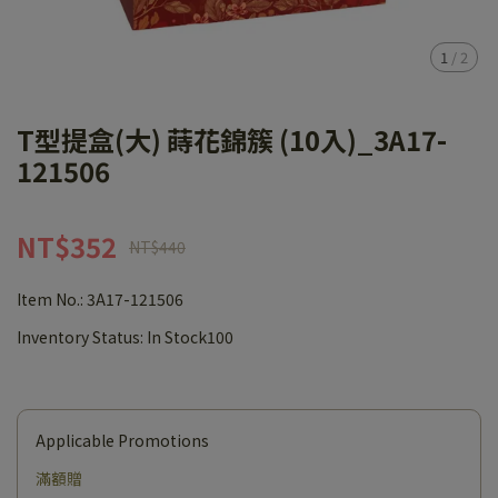
1
/
2
T型提盒(大) 蒔花錦簇 (10入)_3A17-
121506
NT$352
NT$440
Item No.:
3A17-121506
Inventory Status:
In Stock100
Applicable Promotions
滿額贈