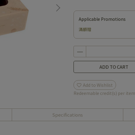
Applicable Promotions
滿額贈
ADD TO CART
Add to Wishlist
Redeemable credit(s) per ite
Specifications