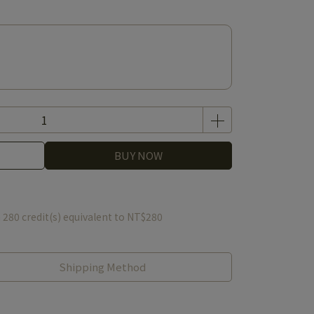
BUY NOW
m
280
credit(s) equivalent to
NT$280
Shipping Method