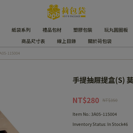
紙袋系列
禮品包材
塑膠包裝
玩丸圓圈板
商品尺寸表
線上目錄
關於荷包袋
5-115004
手提抽屜提盒(S) 莫內
NT$280
NT$350
Item No.:
3A05-115004
Inventory Status:
In Stock46