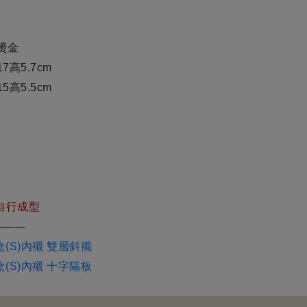
燙金
7高5.7cm
5高5.5cm
自行成型
———
(S)內襯 雙層斜襯
(S)內襯 十字隔板