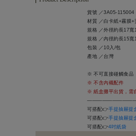
貨號 ／3A05-115004
材質 ／白卡紙+霧膜+
規格 ／外徑約長17寬1
規格 ／內徑約長15寬1
包裝 ／10入/包
產地 ／台灣
※ 不可直接碰觸食品
※ 不含內襯配件
※ 紙盒攤平出貨，需
—————————
可搭配👉
手提抽屜提盒
可搭配👉
手提抽屜提盒
可搭配👉
4吋紙袋