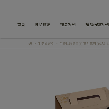
首頁
食品烘焙
禮盒系列
禮盒內襯系列
手提抽屜盒
手提抽屜提盒(S) 莫內花園 (10入)_3A0