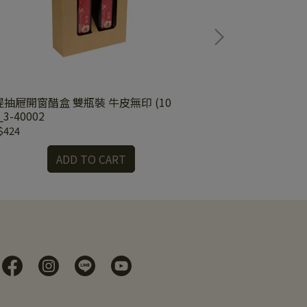
提抽屜開窗醋盒 雙瓶裝 牛皮無印 (10
抽屜式提盒(L) 法
_3-40002
130003
$424
NT$481
ADD TO CART
A