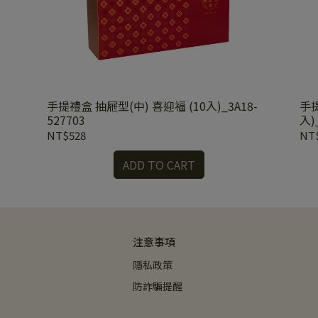
手提禮盒 抽屜型(中) 喜迎福 (10入)_3A18-
手
527703
入)
NT$528
NT
ADD TO CART
注意事項
隱私政策
防詐騙提醒