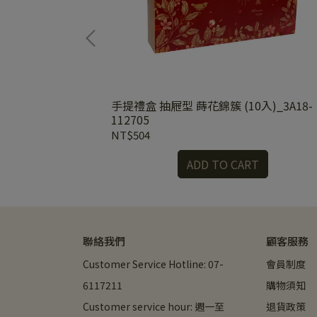
)_3A18-
手提禮盒 抽屜型 蒔花錦簇 (10入)_3A18-
112705
NT$504
RT
ADD TO CART
聯絡我們
顧客服務
Customer Service Hotline: 07-
會員制度
6117211
購物須知
Customer service hour: 週一至
退貨政策