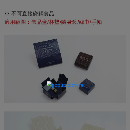
※ 不可直接碰觸食品
適用範圍
：
飾品盒/杯墊/隨身鏡/絲巾/手帕