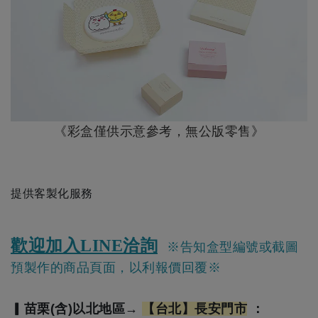
《彩盒僅供示意參考，無公版零售》
提供客製化服務
歡迎加入LINE洽詢
※
告知盒型編號
或
截圖
預製作的商品頁面，以利報價回覆
※
▎苗栗(含)以北地區→
【
台北】長安門市
：