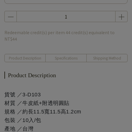
Redeemable credit(s) per item
44
credit(s) equivalent to
NT$44
Product Description
Specifications
Shipping Method
Product Description
貨號 ／3-D103
材質 ／牛皮紙+附透明圓貼
規格 ／約長11.5寬11.5高1.2cm
包裝 ／10入/包
產地 ／台灣