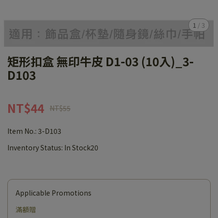
1
/
3
矩形扣盒 無印牛皮 D1-03 (10入)_3-
D103
NT$44
NT$55
Item No.:
3-D103
Inventory Status:
In Stock20
Applicable Promotions
滿額贈