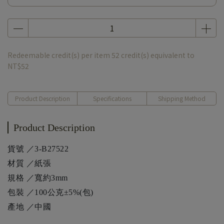
Redeemable credit(s) per item
52
credit(s) equivalent to
NT$52
Product Description
Specifications
Shipping Method
Product Description
貨號 ／3-B27522
材質 ／紙張
規格 ／寬約3mm
包裝 ／100公克±5%(包)
產地 ／中國