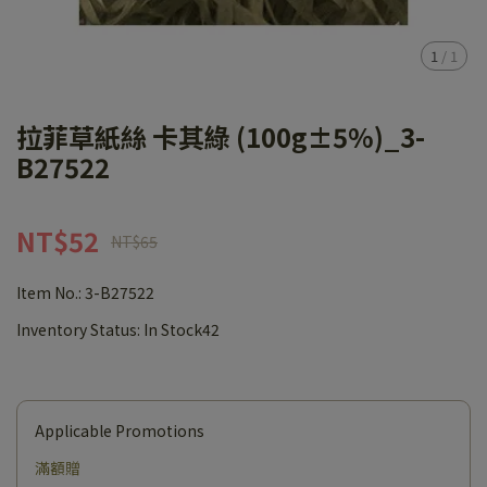
1
/
1
拉菲草紙絲 卡其綠 (100g±5%)_3-
B27522
NT$52
NT$65
Item No.:
3-B27522
Inventory Status:
In Stock42
Applicable Promotions
滿額贈