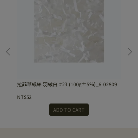
22
拉菲草紙絲 羽絨白 #23 (100g±5%)_6-02809
拉菲
NT$52
NT
ADD TO CART