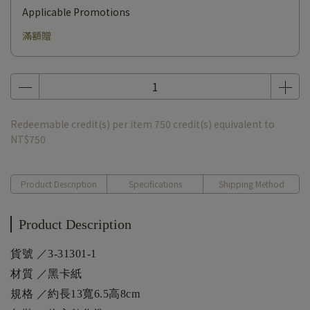
Applicable Promotions
滿額贈
Redeemable credit(s) per item
750
credit(s) equivalent to
NT$750
Product Description
Specifications
Shipping Method
Product Description
貨號 ／3-31301-1
材質 ／黑卡紙
規格 ／約長13寬6.5高8cm