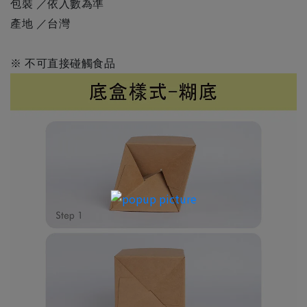
包裝 ／依入數為準
產地 ／台灣
※ 不可直接碰觸食品