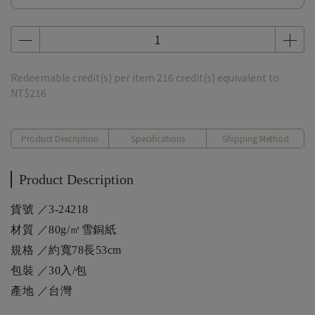
Redeemable credit(s) per item
216
credit(s) equivalent to
NT$216
Product Description
Specifications
Shipping Method
Product Description
貨號 ／3-24218
材質 ／80g/㎡雪銅紙
規格 ／約寬78長53cm
包裝 ／30入/包
產地 ／台灣