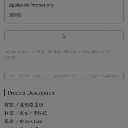
Applicable Promotions
滿額贈
Redeemable credit(s) per item
88
credit(s) equivalent to
NT$88
Product Description
Specifications
Shipping Method
Product Description
貨號 ／見規格選項
材質 ／80g/㎡雪銅紙
規格 ／約8.9x18cm