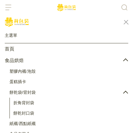
主選單
首頁
食品烘焙
塑膠內襯/泡殼
蛋糕插卡
餅乾袋/背封袋
折角背封袋
餅乾封口袋
紙襯/西點紙襯