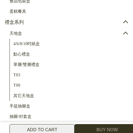
食品包裝盒
蛋糕餐具
禮盒系列
天地盒
4/6/8/10吋紙盒
點心禮盒
單層/雙層禮盒
T03
T09
其它天地盒
手提抽屜盒
抽屜/封套盒
食品提盒
ADD TO CART
BUY NOW