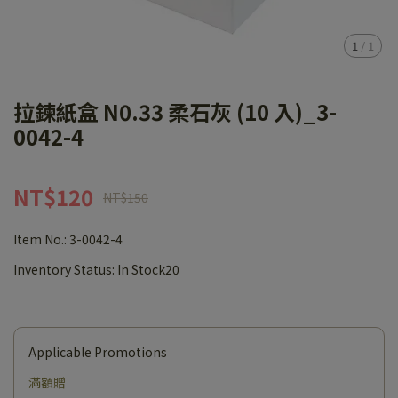
1
/
1
拉鍊紙盒 N0.33 柔石灰 (10 入)_3-
0042-4
NT$120
NT$150
Item No.:
3-0042-4
Inventory Status:
In Stock20
Applicable Promotions
滿額贈