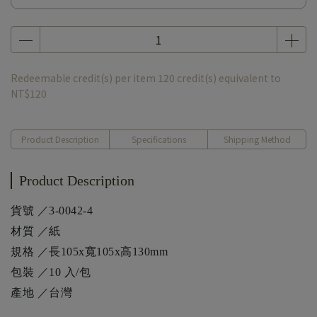
Redeemable credit(s) per item
120
credit(s) equivalent to
NT$120
Product Description
Specifications
Shipping Method
Product Description
貨號 ／3-0042-4
材質 ／紙
規格 ／長105x寬105x高130mm
包裝 ／10 入/包
產地 ／台灣