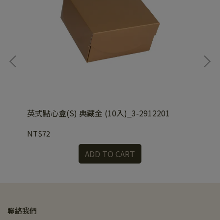
英式點心盒(S) 典藏金 (10入)_3-2912201
英式
NT$72
NT
ADD TO CART
聯絡我們