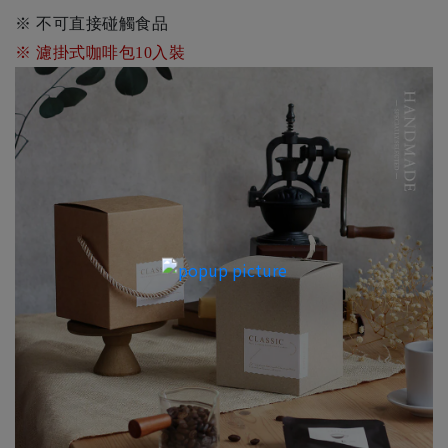
※ 不可直接碰觸食品
※ 濾掛式咖啡包10入裝