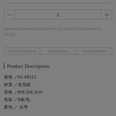
Redeemable credit(s) per item
16
credit(s) equivalent to
NT$16
Product Description
Specifications
Shipping Method
Product Description
貨號 ／01-09111
材質 ／金箔紙
規格 ／約6.2x6.2cm
包裝 ／8枚/包
產地 ／ 台灣