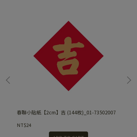
春聯小貼紙【2cm】吉 (144枚)_01-73502007
春聯
NT$24
NT