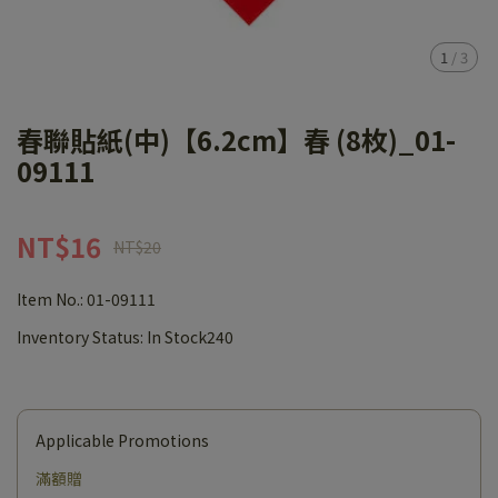
1
/
3
春聯貼紙(中)【6.2cm】春 (8枚)_01-
09111
NT$16
NT$20
Item No.:
01-09111
Inventory Status:
In Stock240
Applicable Promotions
滿額贈