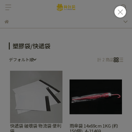
塑膠袋/快遞袋
デフォルト順
計 2 商品
快遞袋 破壞袋 物流袋 便利
雨傘袋 14x69cm 1KG (約
袋
150個)_4-21469