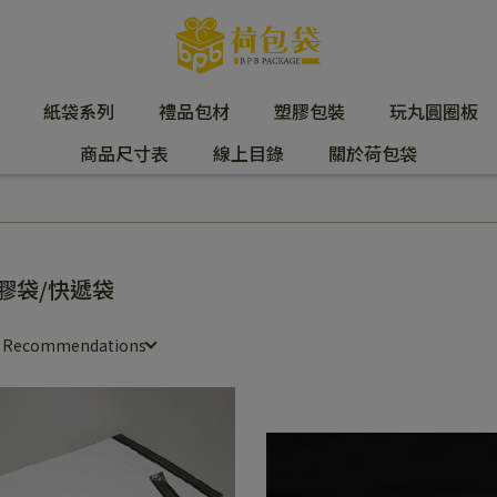
紙袋系列
禮品包材
塑膠包裝
玩丸圓圈板
商品尺寸表
線上目錄
關於荷包袋
膠袋/快遞袋
e Recommendations