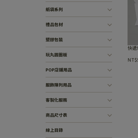
紙袋系列
禮品包材
塑膠包裝
快遞
玩丸圓圈板
NT$
POP店鋪用品
服飾陳列用品
客製化服務
商品尺寸表
線上目錄